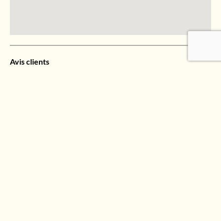
Avis clients
Aucun Avis pour le moment
*Guests cannot publish reviews
Mahinala, tous droits
Made
réservés ©
by
Politique
Conditions
Bdb
de
Générales
Studi
confidentialité
de Vente